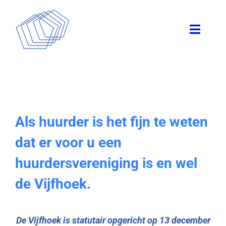
Skip
to
Toggle
content
Naviga
Home
Registreren
Als huurder is het fijn te weten
Overige
dat er voor u een
huurdersvereniging is en wel
Inloopmiddag
de Vijfhoek.
Nuttige informatie
De Vijfhoek is statutair opgericht op 13 december