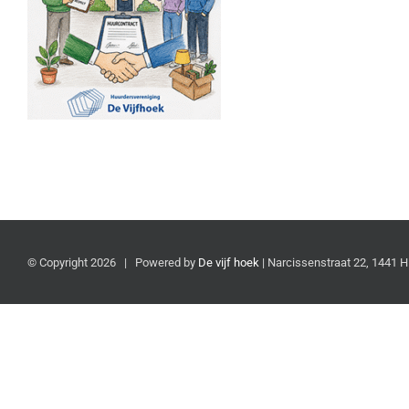
© Copyright
2026 | Powered by
De vijf hoek
| Narcissenstraat 22, 1441