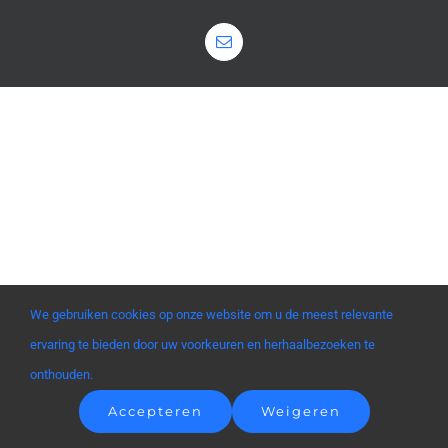
Organisatie
Email
Sociale huurwoning
Nieuws
Pentagram
Wooncompagnie
We gebruiken cookies op onze website om u de meest relevante
ervaring te bieden door uw voorkeuren en herhaalbezoeken te
onthouden.
Accepteren
Weigeren