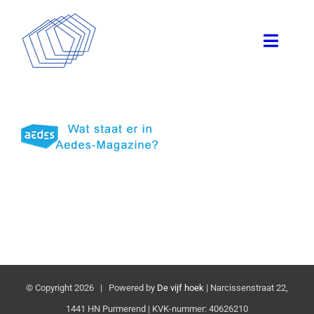
Skip
to
Toggle
content
Naviga
Home
Registreren
Overige
Inloopmiddag
Nuttige informatie
© Copyright
2026 | Powered by
De vijf hoek
| Narcissenstraat 22,
1441 HN Purmerend | KVK-nummer: 40626210