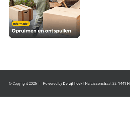
© Copyright
2026 | Powered by
De vijf hoek
| Narcissenstraat 22, 1441