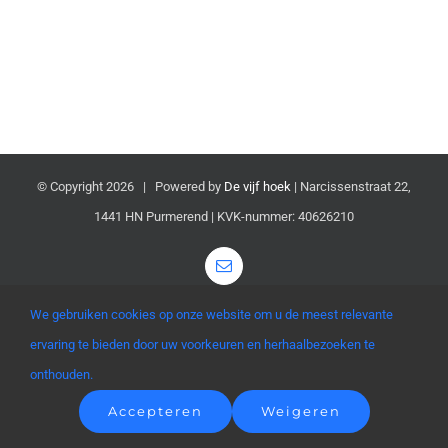
Organisatie
Sociale huurwoning
Nieuws
© Copyright
2026 | Powered by
De vijf hoek
| Narcissenstraat 22,
Pentagram
1441 HN Purmerend | KVK-nummer: 40626210
Wooncompagnie
Email
We gebruiken cookies op onze website om u de meest relevante
ervaring te bieden door uw voorkeuren en herhaalbezoeken te
onthouden.
Accepteren
Weigeren