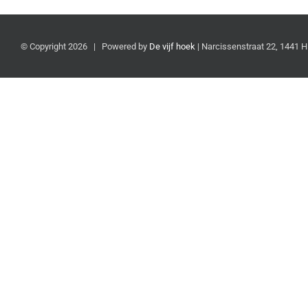
© Copyright
2026 | Powered by
De vijf hoek
| Narcissenstraat 22, 1441