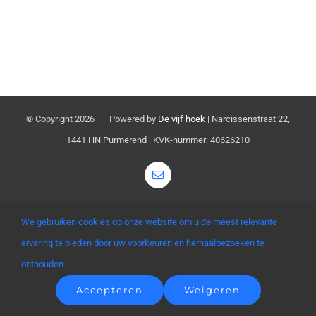
Organisatie
Sociale huurwoning
Nieuws
© Copyright
2026 | Powered by
De vijf hoek
| Narcissenstraat 22,
1441 HN Purmerend | KVK-nummer: 40626210
Pentagram
Email
Wooncompagnie
We gebruiken cookies op onze website om u de meest relevante
ervaring te bieden door uw voorkeuren en herhaalbezoeken te
onthouden.
Accepteren
Weigeren